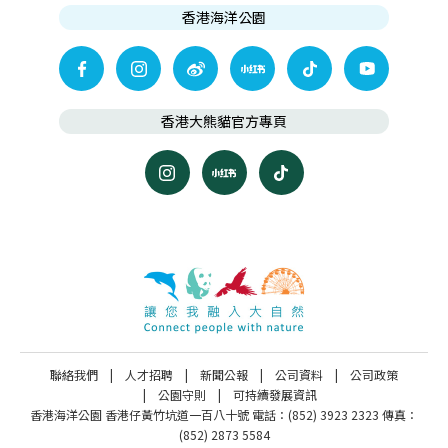
香港海洋公園
香港大熊貓官方專頁
聯絡我們
人才招聘
新聞公報
公司資料
公司政策
公園守則
可持續發展資訊
香港海洋公園 香港仔黃竹坑道一百八十號 電話：(852) 3923 2323 傳真：
(852) 2873 5584